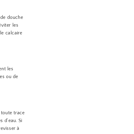
u de douche
viter les
le calcaire
ent les
res ou de
toute trace
s d’eau. Si
evisser à