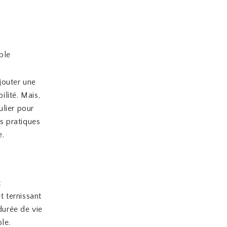
ble
jouter une
ilité. Mais,
ulier pour
s pratiques
e.
t
t ternissant
durée de vie
le.