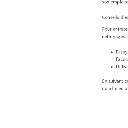
son emplac
Conseils d’en
Pour entrete
nettoyages in
Essuy
l’accu
Utilis
En suivant c
douche en ac