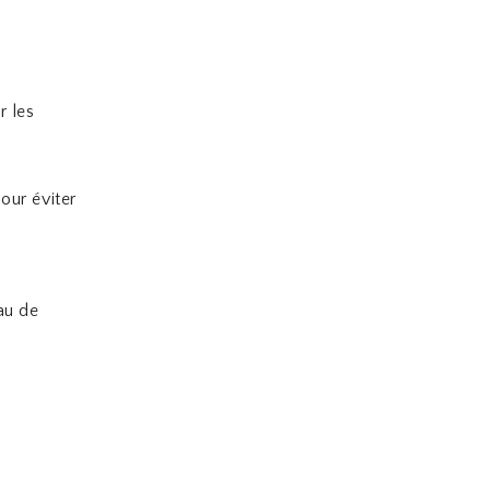
r les
our éviter
au de