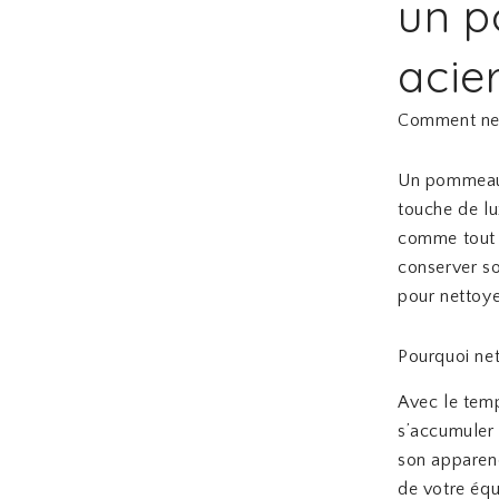
un 
acie
Comment net
Un pommeau 
touche de lu
comme tout a
conserver so
pour nettoy
Pourquoi ne
Avec le temp
s’accumuler 
son apparenc
de votre équ