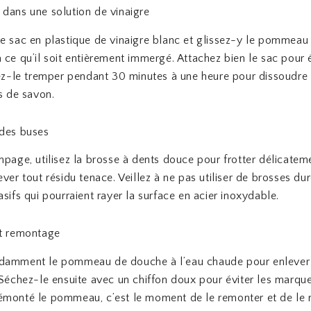
dans une solution de vinaigre
e sac en plastique de vinaigre blanc et glissez-y le pommea
 ce qu’il soit entièrement immergé. Attachez bien le sac pour é
sez-le tremper pendant 30 minutes à une heure pour dissoudre 
us de savon.
 des buses
mpage, utilisez la brosse à dents douce pour frotter délicatem
ever tout résidu tenace. Veillez à ne pas utiliser de brosses du
asifs qui pourraient rayer la surface en acier inoxydable.
et remontage
damment le pommeau de douche à l’eau chaude pour enlever 
 Séchez-le ensuite avec un chiffon doux pour éviter les marque
monté le pommeau, c’est le moment de le remonter et de le r