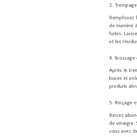
3. Trempage 
Remplissez l
de manière à
fuites. Lais
et les résid
4. Brossage
Après le tre
buses et enl
produits abr
5. Rinçage 
Rincez abon
de vinaigre.
vous avez dé