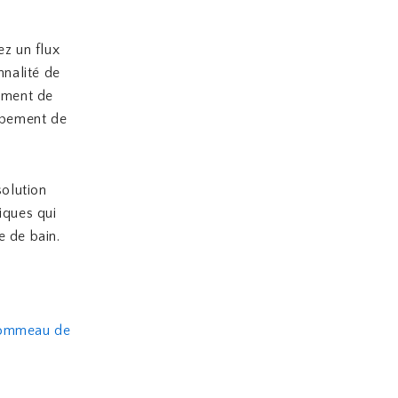
ez un flux
nnalité de
oment de
uipement de
olution
tiques qui
e de bain.
ommeau de