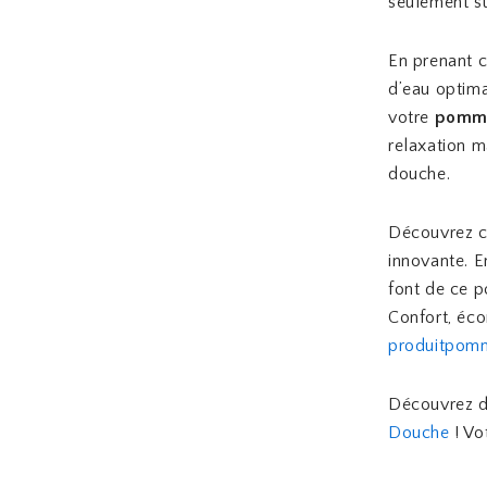
seulement s
En prenant c
d’eau optima
votre
pomm
relaxation m
douche.
Découvrez c
innovante. E
font de ce p
Confort, éc
produitpom
Découvrez d
Douche
! Vo