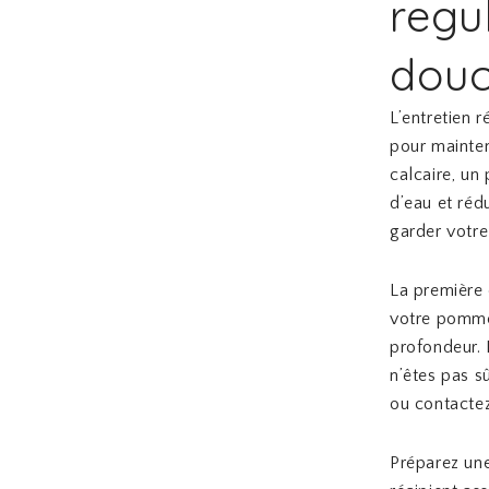
regu
douc
L’entretien 
pour mainten
calcaire, un
d’eau et réd
garder votre
La première 
votre pomme
profondeur. 
n’êtes pas 
ou contactez
Préparez une