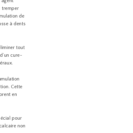
n agent
u tremper
umulation de
osse à dents
liminer tout
 d’un cure-
éraux.
umulation
tion. Cette
orent en
pécial pour
 calcaire non