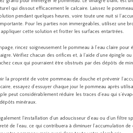
sez grand pour immerger le pommeau. Le vinaigre blanc est u
turel qui dissout efficacement le calcaire. Laissez le pommea
olution pendant quelques heures, voire toute une nuit si l’acc
 importante. Pour les parties non immergeables, utilisez une br
appliquer cette solution et frotter les surfaces entartrées.
mpage, rincez soigneusement le pommeau à l’eau claire pour é
aigre. Vérifiez chacun des orifices et, à l’aide d’une épingle ou
chez ceux qui pourraient être obstrués par des dépôts de min
ir la propreté de votre pommeau de douche et prévenir l’acc
lcaire, essayez d’essuyer chaque jour le pommeau après utilisa
ple peut considérablement réduire les traces d’eau qui s’évap
 dépôts minéraux.
galement l’installation d’un adoucisseur d’eau ou d’un filtre s
ureté de l’eau, ce qui contribuera à diminuer l’accumulation de