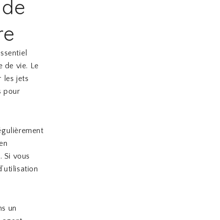
 de
re
ssentiel
 de vie. Le
les jets
s pour
.
régulièrement
en
. Si vous
utilisation
ns un