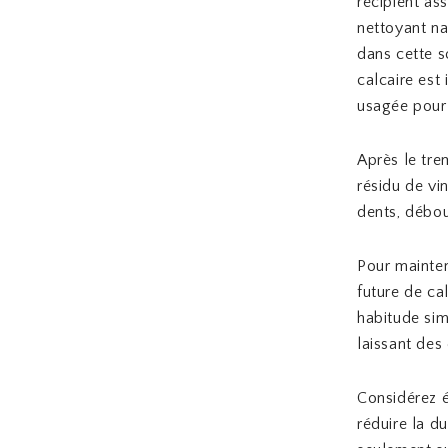
récipient as
nettoyant na
dans cette s
calcaire est
usagée pour 
Après le tre
résidu de vin
dents, débou
Pour mainten
future de ca
habitude sim
laissant des
Considérez é
réduire la d