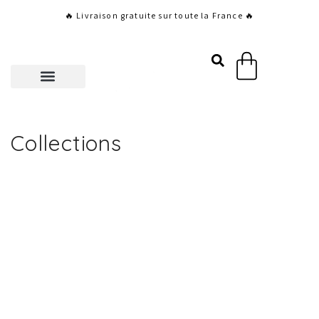
Aller
🔥 Livraison gratuite sur toute la France 🔥
au
contenu
Panier
Collections