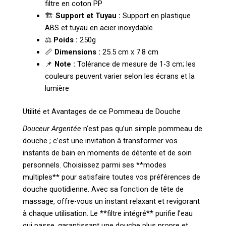
filtre en coton PP
🏗️
Support et Tuyau :
Support en plastique
ABS et tuyau en acier inoxydable
⚖️
Poids :
250g
📏
Dimensions :
25.5 cm x 7.8 cm
📌
Note :
Tolérance de mesure de 1-3 cm; les
couleurs peuvent varier selon les écrans et la
lumière
Utilité et Avantages de ce Pommeau de Douche
Douceur Argentée
n’est pas qu’un simple pommeau de
douche ; c’est une invitation à transformer vos
instants de bain en moments de détente et de soin
personnels. Choisissez parmi ses **modes
multiples** pour satisfaire toutes vos préférences de
douche quotidienne. Avec sa fonction de tête de
massage, offre-vous un instant relaxant et revigorant
à chaque utilisation. Le **filtre intégré** purifie l’eau
qui passe, garantissant une douche plus propre et